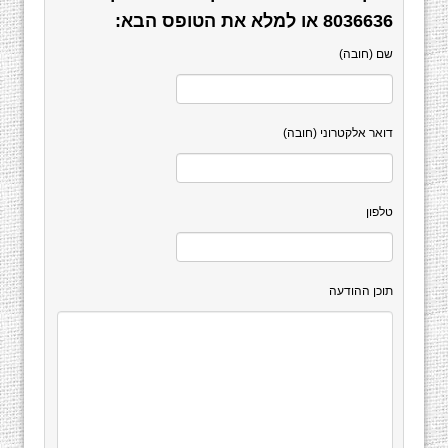
8036636
או למלא את הטופס הבא:
שם (חובה)
דואר אלקטרוני (חובה)
טלפון
תוכן ההודעה