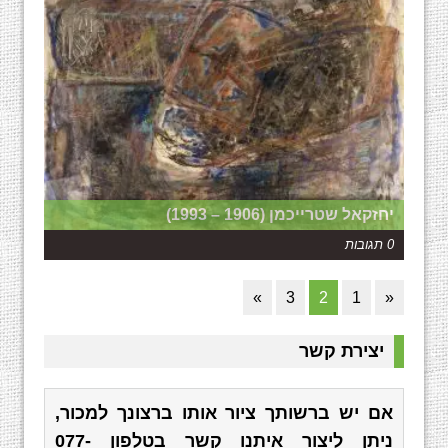
יחזקאל שטרייכמן (1906 – 1993)
0 תגובות
»
3
2
1
«
יצירת קשר
אם יש ברשותך ציור אותו ברצונך למכור,
ניתן ליצור איתנו קשר בטלפון
077-