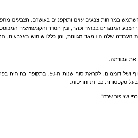
השתמש במריחות צבעים עזים ותוקפניים בעושרם. הצבעים מתפר
 הצבע המנוגדים בבהיר וכהה, ובין הסדר והקומפוזיציה המבוססי
ת העבודה שלה היו מאד מגוונות, והן כללו שימוש באצבעות, חר
 את עבודתה.
בתחילת דרכה ציירה ניקל בעיקר ציורים פיגורטיביים של נוף ושל דוממים. לקראת סוף
בעל טקסטורות כבדות וחריטות.
כפי שציפור שרה".