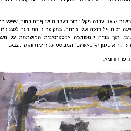
בשנת 1950 נסעה לגור בפריז, שם נשארה עד שנת 1961. בשנת 1957, עברה ניקל ניתוח בעקבות שטף דם במוח
ה רבות אל דרכה ועל יצירתה. בתקופה זו התוודעה לסגנונות י
בי, תוך בניית קומפוזיציה אקספרסיבית המושתתת על מערך
עה, הוא סגנון ה-"טאשיזם" המבוסס על זרימת והתזת צבע.
 פריז ורומא.