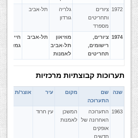
1972
ציורים
גלריה
תל-אביב
ותחריטים
גורדון
מספרד
1974
ציורים,
מוזיאון
תל-אביב
חיים
רישומים,
תל-אביב
גמזו
תחריטים
לאמנות
תערוכות קבוצתיות מרכזיות
שנה
שם
מקום
עיר
אוצר/ת
התערוכה
1963
התערוכה
המשכן
עין חרוד
האחרונה של
לאמנות
אופקים
חדשים