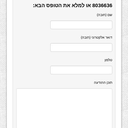
8036636
או למלא את הטופס הבא:
שם (חובה)
דואר אלקטרוני (חובה)
טלפון
תוכן ההודעה