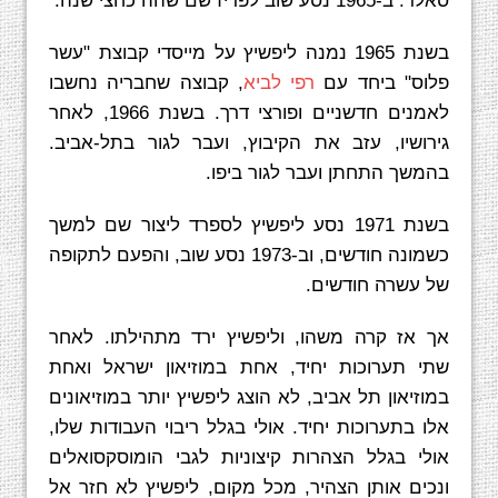
סאלד. ב-1965 נסע שוב לפריז שם שהה כחצי שנה.
בשנת 1965 נמנה ליפשיץ על מייסדי קבוצת "עשר
פלוס" ביחד עם
רפי לביא
, קבוצה שחבריה נחשבו
לאמנים חדשניים ופורצי דרך. בשנת 1966, לאחר
גירושיו, עזב את הקיבוץ, ועבר לגור בתל-אביב.
בהמשך התחתן ועבר לגור ביפו.
בשנת 1971 נסע ליפשיץ לספרד ליצור שם למשך
כשמונה חודשים, וב-1973 נסע שוב, והפעם לתקופה
של עשרה חודשים.
אך אז קרה משהו, וליפשיץ ירד מתהילתו. לאחר
שתי תערוכות יחיד, אחת במוזיאון ישראל ואחת
במוזיאון תל אביב, לא הוצג ליפשיץ יותר במוזיאונים
אלו בתערוכות יחיד. אולי בגלל ריבוי העבודות שלו,
אולי בגלל הצהרות קיצוניות לגבי הומוסקסואלים
ונכים אותן הצהיר, מכל מקום, ליפשיץ לא חזר אל