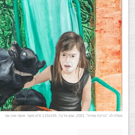
פמלה לוי, "בריכת שחיה", 2001, שמן על בד, 115x145 ס"מ מקור: אוסף אורן שץ