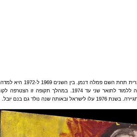
פמלה לוי נולדה בעיר פיירפילד שבמדינת איווה בארצות הברית 
במדעי הרוח באוניברסיטת צפון איווה, ולאחר מכן המשיכה ללמוד לתואר שני עד 1974. במהלך
נה נולד גם בנם יובל.