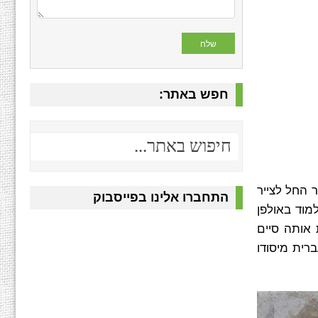
חפש באתר:
נה בשם שמואל אובודובסקי. הוא החל את דרכו האמנותית כבר בגיל 12, כאשר החל לצייר
התחברו אלינו בפייסבוק
 ללמוד באולפן
 1912 ל-1914 באקדמיה הממלכתית אותה סיים
העברית מיסודו