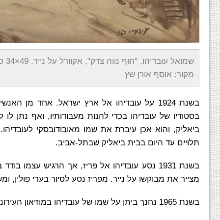
שמואל עובדיהו, "חוף נווה צדק", אקוורל על נייר, 49×34 ס"מ
מקור: אוסף אורן שץ
בשנת 1924 על עובדיהו אל ארץ ישראל. אחד מן ה
בסטודיו של עובדיהו בכדי להנות מעבודותיו, ואף נתן לו 
ביאליק, והוא אכן עיברת את שמו מאובודובסקי לעובדיהו. בי
תלויים עד היום בבית ביאליק שבתל-אביב.
בשנת 1931 נסע עובדיהו אל פריז, אך הרגיש עצמו 
מצייר את מבוקשו על נייר. מפריז נסע לסיור בערי פולין, ו
בשנת 1965 נחנך ביתן על שמו של עובדיהו במוזיאון העירוני של בת-ים, בו נתלו 15 עבודות שנתרמו למוזיאון מאוסף האמן.