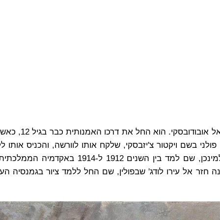
שמואל עובדיהו נולד בעיירה ברשאד באוקראי
חת חסותו של אציל פולני בשם ויקטור צ'יזבסקי, שלקח אותו לוורשה, והכניס אותו
לציור. לאחר שתי שנות לימוד בוורשה שלח אותו האציל למינכן, שם למד בין השנים
 העולם הראשונה חזר אל עירו לודג' שבפולין, שם החל ללמד ציור בגמנסיה 