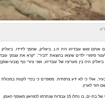
אנשים אותם פגש עובדיהו היה ח.נ. ביאליק, שהפך לידידו. ביאלי
לעטר סיפורי ילדים שיצאו בהוצאת "דביר". "קרא את עצמך עובדי
אליק היה בין מעריציו של עובדיהו, ושני ציורי נוף (צבעי-שמן)
בודד בעיר, אולי כי לא ידע צרפתית. מספרים כי בכדי לקנות במכולת
משם חזר לארץ.