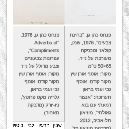
בעבודותיו אלו, כמו אחרות, התמודד עם סוגיות של
פנחס כהן גן, "בחינת
פנחס כהן גן, 1976,
שייכות, ניתוק תרבותי, זרות וניסיונות השתלבות
צבעים", 1976, שמן,
"Adverbs of
עקרים בנוף, תוך עיסוק גלוי בשאלות פוליטיות
קולאז’ וטכניקה
Compliments",
וחברתיות. עיקר היצירה בפעולות היה הפעולה
מעורבת על נייר,
עפרונות צבעוניים
עצמה, והרישומים שליווי אותן היו רק תוצר משנה.
65×50 ס"מ
וצבע מדולל על נייר
על תקופה זו אמר כהן גן: "כן הציור שלי היה פני
מקור: אוסף אורן שץ
מקור: אוסף אורן שץ
כדור הארץ".
מקור קודם: אוסף
מקור קודם: אוסף
גבי ועמי בראון
גבי ועמי בראון.
באמצע שנות השבעים, בתקופה בה שהה בארצות
תערוכה: "אנצור
גלריה מקס פרוטץ',
הברית, חל מפנה בעבודתו, והיא הפכה למסורתית
דמעתי עם בוא
ניו-יורק (מדבקה
יותר. על תקופה זו אמר כהן גן כי אינו מעוניין
גאולתי", מוזיאון
מאחור)
להתרכז באיכותה הגרפית של יצירת האמנות, כי אם
תל-אביב, 2012
בניסיון ל"צמצום המרחק שבין הרעיון לבין ביטויו
(מדבקת מוזיאון תל