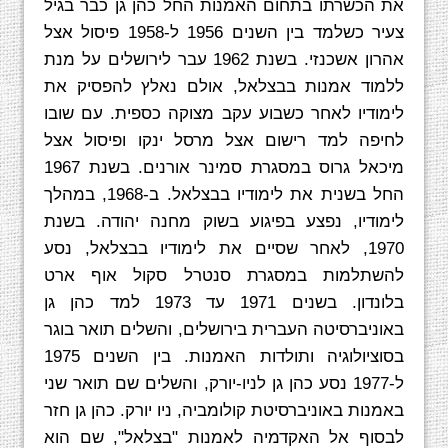
את הכשרתו בתחום האמנות החל כהן גן כבר בגיל
צעיר כשלמד בין השנים 1956 ל-1958 פיסול אצל
אהרון אשכנזי. בשנת 1962 עבר לירושלים על מנת
ללמוד אמנות בבצלאל, אולם נאלץ להפסיק את
לימודיו לאחר כשבוע עקב מצוקה כספית. עם שובו
לחיפה למד רישום אצל מרסל ינקו ופיסול אצל
מיכאל גרוס במסגרת סמינר אורנים. בשנת 1967
החל בשנית את לימודיו בבצלאל. ב-1968, במהלך
לימודיו, נפצע בפיגוע בשוק מחנה יהודה. בשנת
1970, לאחר שסיים את לימודיו בבצלאל, נסע
להשתלמות במסגרת סנטרל סקול אוף ארט
בלונדון. בשנים 1971 עד 1973 למד כהן גן
באוניברסיטה העברית בירושלים, והשלים תואר בוגר
בסוציולוגיה ותולדות האמנות. בין השנים 1975
ל-1977 נסע כהן גן לניו-יורק, והשלים שם תואר שני
באמנות באוניברסיטת קולומביה, ניו יורק. כהן גן חזר
לבסוף אל האקדמיה לאמנות "בצלאל", שם הוא