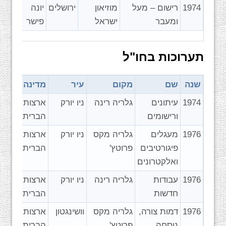
1974
רישום – מעל
מוזיאון
ירושלים
יונה
ומעבר
ישראל
פישר
תערוכות בחו"ל
שנה
שם
מקום
עיר
מדינה
1974
עיתונים
גלריה רינה
ניו יורק
ארצות
ורישומים
הברית
1976
מעגלים
גלריה מקס
ניו יורק
ארצות
פיגורטיבים
פרוטץ'
הברית
ואלקטרונים
1976
עבודות
גלריה רינה
ניו יורק
ארצות
חדשות
הברית
1976
דמות צורה,
גלריה מקס
וושינגטון
ארצות
נוסחה
פרוטץ'
הברית