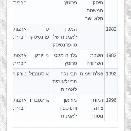
היסק:
פרוטץ'
הברית
המשטח
הלא-ישר
1982
המכון
סן
ארצות
לאמנות של
פרנסיסקו
הברית
סן-פרנסיסקו
1982
השבת
גלריה מקס
ניו יורק
ארצות
השחורה
פרוטץ'
הברית
1992
ואלה שמות
הביינלה
איסטנבול
טורקיה
הבינלאומית
לאמנות
1996
דמות,
מוזיאון
גרינסבורו
ארצות
צורה,
וותרספון
הברית
נוסחה
לאמנות