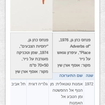
ספרות
פנחס כהן גן, 1976,
פנחס כהן גן,
"Adverbs of
"יחסיות הצבעים",
[wpsgallery]
Place", עיפרון וגואש
1974, שמן וטכניקה
על נייר
מעורבת על נייר,
תערוכות יחיד
מקור: אוסף אורן שץ
50×70 ס"מ
מקור: אוסף אורן שץ
שנה
שם התערוכה
מקום
עיר
1972
אמנות טוטאלית: מן
גלריה דוגית
תל אביב
הנוף אל ההפשטה
ומן הטבע אל
האמנות