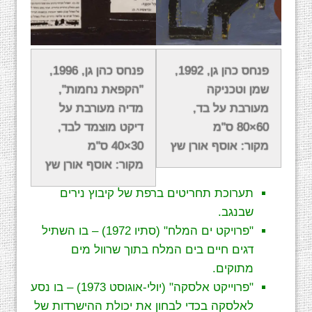
אודות עבודתו
פנחס כהן גן, 1992,
פנחס כהן גן, 1996,
שמן וטכניקה
"הקפאת נחמות",
עולם היצירה של פנחס כהן גן בוחן את הקשר בין
מעורבת על בד,
מדיה מעורבת על
האמנות לבין עולם המדע, הטבע והשפה. בתחילת
60×80 ס"מ
דיקט מוצמד לבד,
שנות ה-70 התרכז כהן גן ב-"פעולות" שבין
מקור: אוסף אורן שץ
30×40 ס"מ
המפורסמות שבהן היו:
מקור: אוסף אורן שץ
תערוכת תחריטים ברפת של קיבוץ נירים
שבנגב.
"פרויקט ים המלח" (סתיו 1972) – בו השתיל
דגים חיים בים המלח בתוך שרוול מים
מתוקים.
"פרוייקט אלסקה" (יולי-אוגוסט 1973) – בו נסע
לאלסקה בכדי לבחון את יכולת ההישרדות של