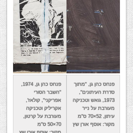
פרסים מרכזיים
פנחס כהן גן, "מתוך
פנחס כהן גן, 1974,
סדרת העיתונים",
"השבר הסורי
פנחס כהן גן הינו
חתן פרס ישראל לציור
לשנת
1973, גואש וטכניקה
אפריקני", קולאז',
תשס"ח.
מעורבת על נייר
אקריליק וטכניקה
עיתון, 52×70 ס"מ
מעורבת על קרטון,
כהן גן זכה גם
בפרס דיזנגוף
היוקרתי לשנת 2005.
מקור: אוסף אורן שץ
70×50 ס"מ
מקור: אוסף אורן שץ