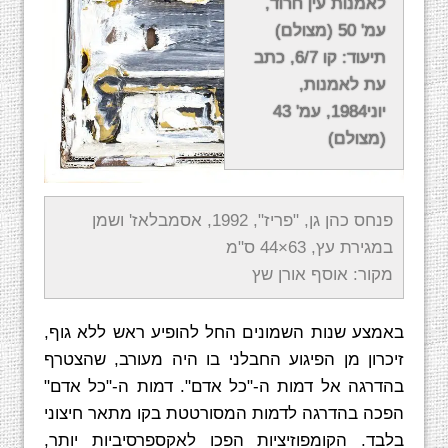
לאמנות עין חרוד,
עמ' 50 (מצולם)
תיעוד: קו 6/7, כתב
עת לאמנות,
יוני1984, עמ' 43
(מצולם)
פנחס כהן גן, "פריז", 1992, אסמבלאז' ושמן
במגירת עץ, 63×44 ס"מ
מקור: אוסף אורן שץ
באמצע שנות השמונים החל להופיע ראש ללא גוף,
זיכרון מן הפיגוע החבלני בו היה מעורב, שהצטרף
בהדרגה אל דמות ה-"כל אדם". דמות ה-"כל אדם"
הפכה בהדרגה לדמות המסורטטת בקו מתאר חיצוני
בלבד. הקומפוזיציות הפכו לאקספרסיביות יותר,