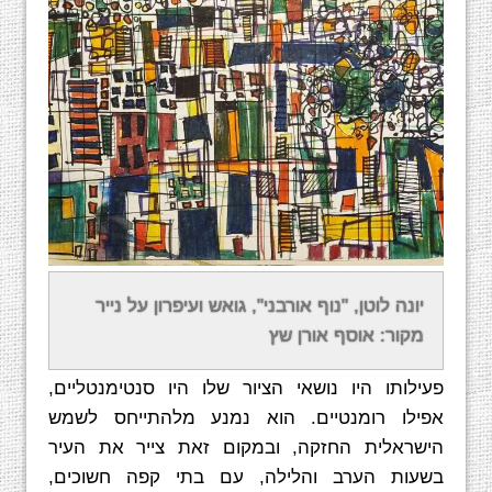
אודות יצירתו של יונה לוטן
יונה לוטן, "נוף אורבני", גואש ועיפרון על נייר
מקור: אוסף אורן שץ
לוטן החל לצייר בגיל מאוחר יחסית. בתחילת
פעילותו היו נושאי הציור שלו היו סנטימנטליים,
אפילו רומנטיים. הוא נמנע מלהתייחס לשמש
הישראלית החזקה, ובמקום זאת צייר את העיר
בשעות הערב והלילה, עם בתי קפה חשוכים,