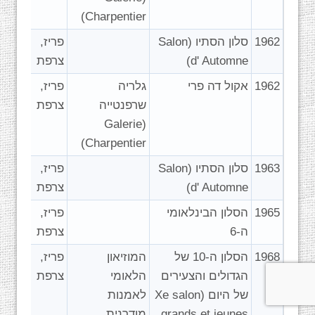
Charpentier)
1962
סלון הסתיו (Salon
פריז,
d' Automne)
צרפת
1962
אקול דה פרי
גלריה
פריז,
שרפנטייה
צרפת
(Galerie
Charpentier)
1963
סלון הסתיו (Salon
פריז,
d' Automne)
צרפת
1965
הסלון הבינלאומי
פריז,
ה-6
צרפת
1968
הסלון ה-10 של
המוזיאון
פריז,
הגדולים והצעירים
הלאומי
צרפת
של היום (Xe salon
לאמנות
grands et jeunes
מודרנית