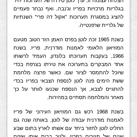
הצלחה עצומה זו, ערך לוטן סידרה של תערוכות יחיד
בגלריות מרכזיות בפריז וג'נבה, ואף נבחר פעמיים
להציג במסגרת תערוכות "אקול דה פרי" השנתיות
של גלריית שרפנטייה.
בשנת 1965 זכה לוטן בפרס האמן הזר הטוב מטעם
המוזיאון הלאומי לאמנות מודרנית, פריז. בשנת
1966, בעקבות תערוכתו בלונדון, העמיד לרשותו
אחד המבקרים בתערוכה את טירתו בצרפת בכדי
שיוכל להתמסר לציור שם. כאשר פרצה מלחמת
ששת הימים פנה לוטן לנספח הצבאי בפריז בכדי
להתגייס לצבא, אך הנספח שכנעו לוותר על כך
מאחר והמלחמה תסתיים במהירות.
בשנת 1968 רכש גם המוזיאון העירוני של פריז
לאמנות מודרנית עבודה של לוטן. באותה שנה גם
החליט לוטן לחזור ביחד עם אשתו לארץ בתום שבע
שנים של מגורים בפריז, ולגור בבית אותו שיקם