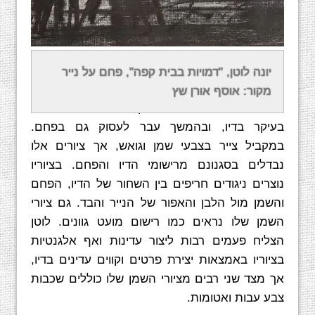
פלטת הצבעים המצומצמת בה עשה לוטן, בעיקר
יונה לוטן, "דמויות בבית קפה", פחם על נייר
שחור ולבן, יוצרת אצל הצופה תחושת קדרות רבה
מקור: אוסף אורן שץ
גם אם הנושא הינו חיובי. לוטן עשה שימוש בתחילה
בעיקר בדיו, ובהמשך עבר לעסוק גם בפחם.
במקביל צייר בצבעי שמן וגואש, אך ציורים אלו
נבדלים בסגנונם מרישומי הדיו והפחם. בציוריו
נוצרים ניגודים חריפים בין השחור של הדיו, הפחם
והשמן מול הלבן והאפור של הנייר והבד. גם ציורי
השמן שלו נראים כמו רישום מועט גוונים. לוטן
הצליח פעמים רבות ליצור עדינות ואף אלגנטיות
בציוריו באמצאות יצירת פרטים וקווים עדינים בדיו,
אך מצד שני רבים מציורי השמן שלו כוללים שכבות
צבע עבות ואטומות.