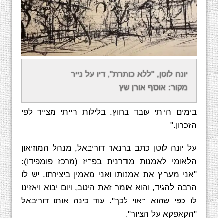
על החיבור בין עבודתו כמהנדס לבין האמנות אמר
יונה לוטן, "ללא כותרת", דיו על נייר
לוטן: "הכבישים, שהייתי מצוי בהם לצרכי עבודתי,
מקור: אוסף אורן שץ
היו הופכים לי תחילה לנופים, ואחר-כך לתמונות.
בימים הייתי עובד בחוץ. בלילות הייתי מצייר לפי
הזכרון‭".
על יונה לוטן כתב ברנאר דוריבאל, מנהל המוזיאון
הלאומי לאמנות מודרנית בפריז (מרכז פומפידו):
"אני מעריץ את אמנותו ואני מאמין ביצירתו. יש לו
הרבה להגיד, והוא אומר זאת היטב, ויום יבוא ויאזינו
לו כפי שהוא ראוי לכך". עוד כינה אותו דוריבאל
"הקאפקא על הציור".