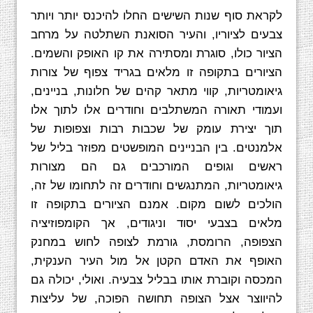
לקראת סוף שנות השישים החלו להיכנס יותר ויותר
צבעים לציוריו, והעיר הסואנת השתלטה על מרחב
הציור כולו, סוגרת ומסתירה את קו האופק והשמים.
הציורים בתקופה זו מלאים בגריד צפוף של צורות
גיאומטריות, קווי מתאר קהים של חלונות, בניינים,
ועמודי תאורה המשתלבים וחודרים אלו לתוך אלו
תוך יצירת עומק של שכבות רבות וצפופות של
אלמנטים. בין הבניינים המופשטים מפוזר בליל של
ראשים וגופים המורכבים גם הם מצורות
גיאומטריות, המתנגשים וחודרים זה לתחומו של זה,
הולכים לשום מקום. אמנם הציורים בתקופה זו
מלאים בצבעי יסוד וניגודים, אך הקומפוזיציה
הצפופה, הרומסת, גורמת לצופה לחוש במחנק
האופף את האדם הקטן אל מול העיר הענקית,
המכסה וקוברת אותו בבליל צבעיה. ואולי, יכולה גם
להיווצר אצל הצופה תחושה הפוכה, של עליצות