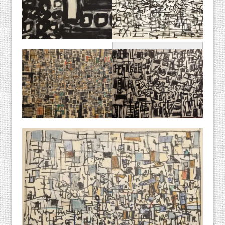
יונה לוטן, "ללא
כותרת", דיו על נייר
מקור: אוסף אורן שץ