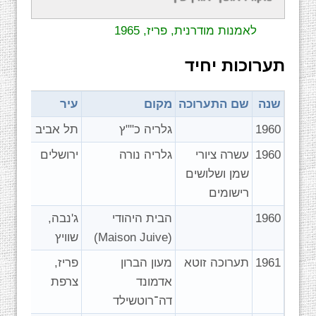
פרס לאמן הזר הטוב, המוזיאון הלאומי
לאמנות מודרנית, פריז, 1965
תערוכות יחיד
שנה
שם התערוכה
מקום
עיר
1960
גלריה כ""ץ
תל אביב
1960
עשרה ציורי
גלריה נורה
ירושלים
שמן ושלושים
רישומים
1960
הבית היהודי
ג'נבה,
(Maison Juive)
שוויץ
1961
תערוכה זוטא
מעון הברון
פריז,
אדמונד
צרפת
דה־רוטשילד