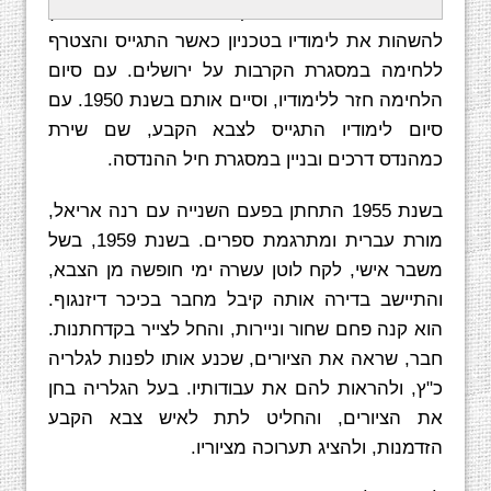
כסבל בנמל חיפה. במהלך מלחמת השחרור נאלץ
להשהות את לימודיו בטכניון כאשר התגייס והצטרף
ללחימה במסגרת הקרבות על ירושלים. עם סיום
הלחימה חזר ללימודיו, וסיים אותם בשנת 1950. עם
סיום לימודיו התגייס לצבא הקבע, שם שירת
כמהנדס דרכים ובניין במסגרת חיל ההנדסה.
בשנת 1955 התחתן בפעם השנייה עם רנה אריאל,
מורת עברית ומתרגמת ספרים. בשנת 1959, בשל
משבר אישי, לקח לוטן עשרה ימי חופשה מן הצבא,
והתיישב בדירה אותה קיבל מחבר בכיכר דיזנגוף.
הוא קנה פחם שחור וניירות, והחל לצייר בקדחתנות.
חבר, שראה את הציורים, שכנע אותו לפנות לגלריה
כ"ץ, ולהראות להם את עבודותיו. בעל הגלריה בחן
את הציורים, והחליט לתת לאיש צבא הקבע
הזדמנות, ולהציג תערוכה מציוריו.