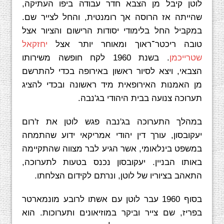
לוטן קיבל מן הצבא חדר עבודה ביפו העתיקה,
שהייתה אז הרוסה אך רומנטית, והחל לצייר שם.
במקביל החל בלימודי יסודות הרישום והציור אצל
טובה ריכטר־ראוך ומאוחר יותר אצל
יחזקאל
שטרייכמן
. בשנת 1960 לקח חופשה משירותו
הצבאי, ויצא לסיור ראשון באירופה בכדי להתרשם
מן האמנות האירופאית מיד ראשונה ובכדי להציג
תערוכה צנועה בבית היהודי בג'נבה.
במהלך התערוכה בג'נבה פגש לוטן את ז'רום
יעקובסון, עורך דין יהודי אמריקאי ידוע שהתמחה
במשפט בינלאומי, אשר הגיע לבר מצווה שהתקיימה
באותו הבניין. יעקובסון נכנס בטעות לתערוכה,
התאהב בציוריו של לוטן, ונרתם לקידום הצלחתו.
בסוף 1960 עבר לוטן עם אשתו לרובע מונמארטר
בפריז, שם צייר וביקר במוזיאונים ותערוכות. הוא