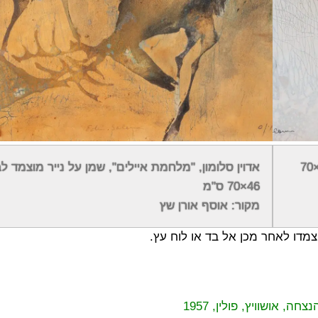
ם, בעיקר אפור, תכלת וגוונים בהירים של צהוב, מה שמשווה לצ
אדוין סלומון, "סוסי פרא", שמן על קרטון מוצמד לבד, 50×70
אדוין סלומון, "מלחמת איילים", שמן על נייר מוצמד לב
ת שבציור. הדמויות של סלומון מצוירות בדרך כלל כצללית או לע
46×70 ס"מ
רים משתרגים מתחת לעור החיה.
מקור: אוסף אורן שץ
הוצמדו לאחר מכן אל בד או לוח עץ.
אושוויץ, פולין, 1957