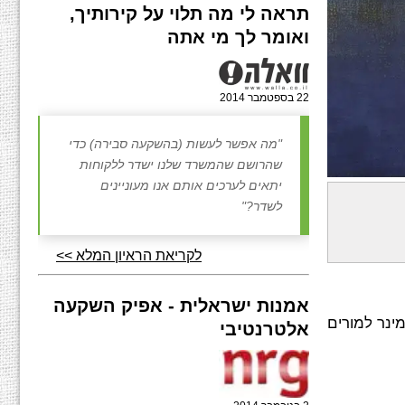
תראה לי מה תלוי על קירותיך,
ואומר לך מי אתה
22 בספטמבר 2014
"מה אפשר לעשות (בהשקעה סבירה) כדי
שהרושם שהמשרד שלנו ישדר ללקוחות
יתאים לערכים אותם אנו מעוניינים
לשדר?"
ל היה מעורב
ן הטכנולוגי בעיר. בשנת 1962 הצטרף כחבר אל אגודת
לקריאת הראיון המלא >>
הציירים והפסלים. עם הקמת המשכן לאמנות בחולון ביזמת הצייר החולוני אהרון גלעדי, נרדם עם צבי תדמור לסייע בניהולו. בשנת 1965
אמנות ישראלית - אפיק השקעה
סמינר למורים
אלטרנטיבי