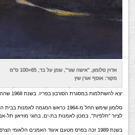
בשנת 1961 עלה סלומון לישראל והתיישב בשכונת ג
אדוין סלומון, "אישה שור", שמן על בד, 65×100 ס"מ
ביחד עם הצייר
צבי תדמור
מקור: אוסף אורן שץ
יצא להשתלמות במסגרת הסורבון בפריז. בשנת 1968 שהה כשמונה חודשים בבית חולים עקב תאונת דרכים.
סלומון שימש החל מ-1964 כראש המגמה 
לציור "תלפיות", במכון לאמנות בת-ים, בחוגי מוזיאון תל-
בשנת 1989 זכה בפרס מטעם איגוד האמנים הלאומי הצרפתי, והתקבל כחבר כבוד באגודה.