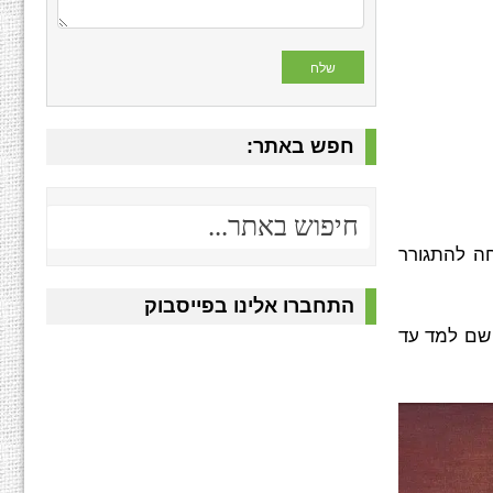
חפש באתר:
ל טרנסילבנה ברומניה. בשנת 1948 עברה המשפחה להתגורר
התחברו אלינו בפייסבוק
האקדמיה לאמנות על-שם יון אנדרייסקו (Ion Andrescu) בקלוז', שם למד עד