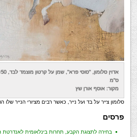
הצבעים בציורים של סלומון הם בדרך כלל חיוורים ודהויי
סוריאליסטי חלומי המנוגד בצורה קיצונית לפעילות הקדחתני
ס"מ
מתאר בלבד, אך גם כצללית ניתן כמעט להרגיש את השרי
מקור: אוסף אורן שץ
סלומון צייר על בד ועל נייר, כאשר רבים מציורי הנייר שלו 
פרסים
בחירה לתצוגת הקבע, תחרות בינלאומית לאנדרטת הנצחה, 