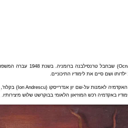
אדוין סלומון נולד ברומניה בעיירה אוקנה מורש (Ocna Mures) שבחב
את לימודי האמנות שלו החל סלומון בשנת 1951 במסגרת 