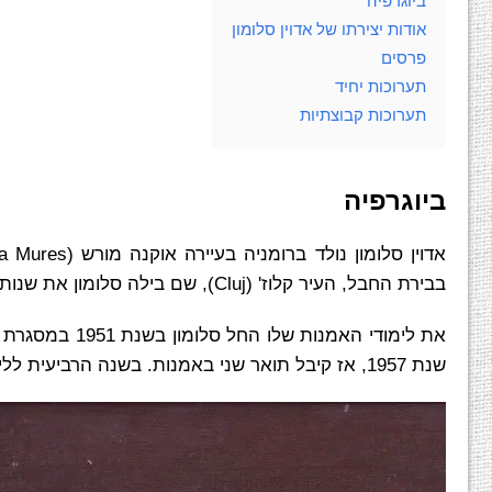
ביוגרפיה
אודות יצירתו של אדוין סלומון
פרסים
תערוכות יחיד
תערוכות קבוצתיות
ביוגרפיה
בבירת החבל, העיר קלוז' (Cluj), שם בילה סלומון את שנות ילדותו ושם סיים את לימודיו התיכוניים.
שנת 1957, אז קיבל תואר שני באמנות. בשנה הרביעית ללימודיו באקדמיה רכש המוזיאון הלאומי בבוקרשט שלוש ​מיצירותיו.