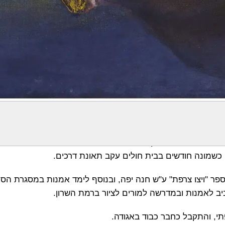
'סי כהן בחולון. בתחילה עסק בהדרכת אמנות לנוער בשכונה, ובמקבי
והפסל אנדריי רבס בהקמת המכון לאמנות בבניין המכו
לאמנות בבית הספר "ויצו צרפת" ע"ש חנה יפה, ובנוסף לימד אמנות במסגרת ה
אביב לאמנות ובמדרשה למורים לציור ברמת השרון.