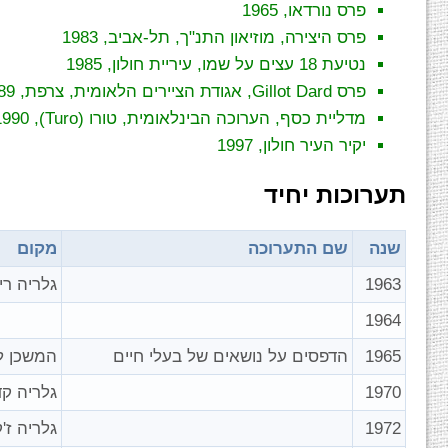
פרס נורדאו, 1965
פרס היצירה, מוזיאון התנ"ך, תל-אביב, 1983
נטיעת 18 עצים על שמו, עיריית חולון, 1985
פרס Gillot Dard, אגודת הציירים הלאומית, צרפת, 1989
מדליית כסף, הערוכה הבינלאומית, טורו (Turo), 1990
יקיר העיר חולון, 1997
תערוכות יחיד
שנה
שם התערוכה
מקום
1963
גלריה רי
1964
1965
הדפסים על נושאים של בעלי חיים
המשכן ל
1970
גלריה ק
1972
גלריה ז'קי ( Art Gallery