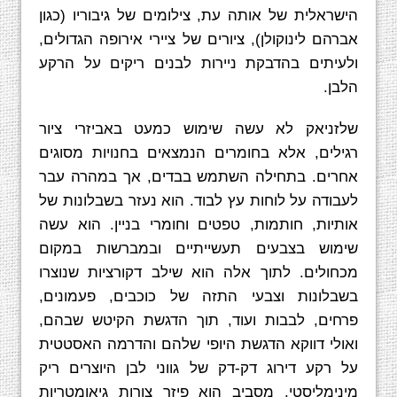
הישראלית של אותה עת, צילומים של גיבוריו (כגון
אברהם לינוקולן), ציורים של ציירי אירופה הגדולים,
ולעיתים בהדבקת ניירות לבנים ריקים על הרקע
הלבן.
שלזניאק לא עשה שימוש כמעט באביזרי ציור
רגילים, אלא בחומרים הנמצאים בחנויות מסוגים
אחרים. בתחילה השתמש בבדים, אך במהרה עבר
לעבודה על לוחות עץ לבוד. הוא נעזר בשבלונות של
אותיות, חותמות, טפטים וחומרי בניין. הוא עשה
שימוש בצבעים תעשייתיים ובמברשות במקום
מכחולים. לתוך אלה הוא שילב דקורציות שנוצרו
בשבלונות וצבעי התזה של כוכבים, פעמונים,
פרחים, לבבות ועוד, תוך הדגשת הקיטש שבהם,
ואולי דווקא הדגשת היופי שלהם והדרמה האסטטית
על רקע דירוג דק-דק של גווני לבן היוצרים ריק
מינימליסטי. מסביב הוא פיזר צורות גיאומטריות