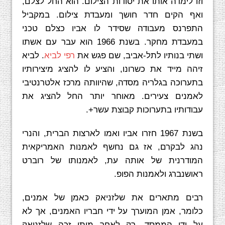
וזו לימדה אותו את יסודות הצילום. הוא החל לצלם,
ואף הקים חדר חושך ומעבדת צילום. במקביל
התפרנס מעבודה שסידר לו אביו כצלם טכני
במעבדת מחקר. בשנת 1966 הוא עבר עם אשתו
ושתי בנותיו לתל-אביב, שם פגש את
רפי לביא
. לביא
זיהה מייד את כשרונו, והציע לו להציג מיצירותיו
בתערוכה בגלריה מסדה, שהיוותה מרכז אלטרנטיבי
לאמנים צעירים. מאוחר יותר החל להציג את
עבודותיו בתערוכות קבוצת עשר+.
בשנת 1967 חזרו אביו ואמו לארצות הברית, והנרי
נהג לבקרם, אז גם נחשף לאמנות האמריקאית
המודרנית של אותה עת, לאמנותו של רוברט
ראושנברג ולאמנות הפופ.
רבים מתארים את שלזניאק כאמן של אמנים,
כלומר, אמן המוערך על ידי חבריו האמנים, אך לא
על ידי הממסד. רק לאחר מותו זכה שלזניאק