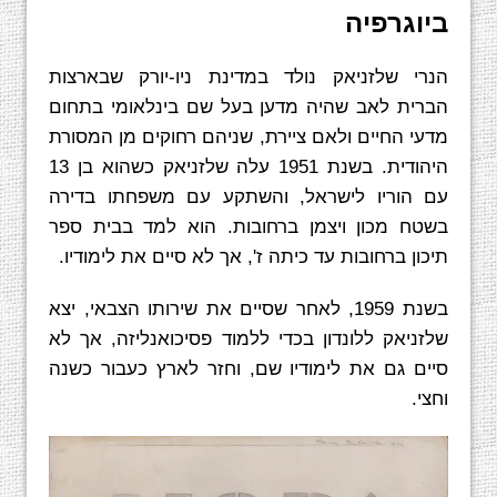
ביוגרפיה
הנרי שלזניאק נולד במדינת ניו-יורק שבארצות
הברית לאב שהיה מדען בעל שם בינלאומי בתחום
מדעי החיים ולאם ציירת, שניהם רחוקים מן המסורת
היהודית. בשנת 1951 עלה שלזניאק כשהוא בן 13
עם הוריו לישראל, והשתקע עם משפחתו בדירה
בשטח מכון ויצמן ברחובות. הוא למד בבית ספר
תיכון ברחובות עד כיתה ז', אך לא סיים את לימודיו.
בשנת 1959, לאחר שסיים את שירותו הצבאי, יצא
שלזניאק ללונדון בכדי ללמוד פסיכואנליזה, אך לא
סיים גם את לימודיו שם, וחזר לארץ כעבור כשנה
וחצי.