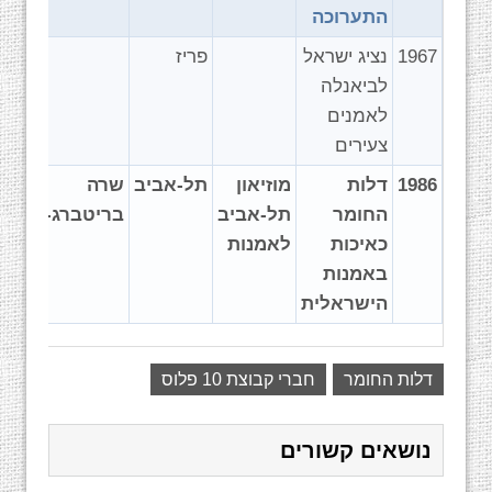
התערוכה
1967
נציג ישראל
פריז
לביאנלה
לאמנים
צעירים
1986
דלות
מוזיאון
תל-אביב
שרה
החומר
תל-אביב
בריטברג-סמל
כאיכות
לאמנות
באמנות
הישראלית
דלות החומר
חברי קבוצת 10 פלוס
נושאים קשורים