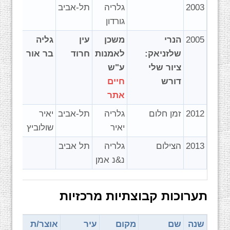
2003
גלריה
תל-אביב
גורדון
2005
הנרי
משכן
עין
גליה
שלזניאק:
לאמנות
חרוד
בר אור
ציור שלי
ע"ש
דורש
חיים
אתר
2012
זמן חלום
גלריה
תל-אביב
יאיר
יאיר
שולוביץ
2013
הצילום
גלריה
תל אביב
נ&נ אמן
תערוכות קבוצתיות מרכזיות
שנה
שם
מקום
עיר
אוצר/ת