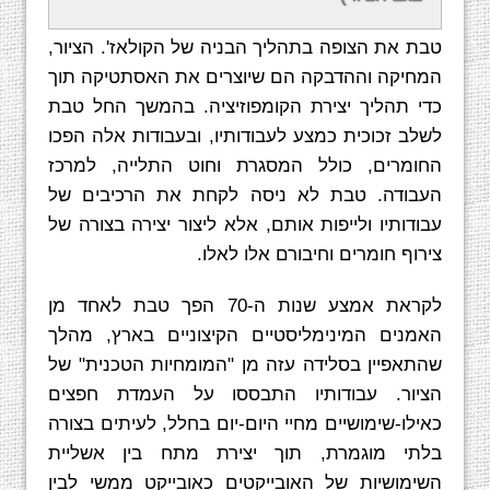
מופשטת-מנימליסטית". בעבודות אלה כאילו שיתף
טבת את הצופה בתהליך הבניה של הקולאז'. הציור,
המחיקה וההדבקה הם שיוצרים את האסתטיקה תוך
כדי תהליך יצירת הקומפוזיציה. בהמשך החל טבת
לשלב זכוכית כמצע לעבודותיו, ובעבודות אלה הפכו
החומרים, כולל המסגרת וחוט התלייה, למרכז
העבודה. טבת לא ניסה לקחת את הרכיבים של
עבודותיו ולייפות אותם, אלא ליצור יצירה בצורה של
צירוף חומרים וחיבורם אלו לאלו.
לקראת אמצע שנות ה-70 הפך טבת לאחד מן
האמנים המינימליסטיים הקיצוניים בארץ, מהלך
שהתאפיין בסלידה עזה מן "המומחיות הטכנית" של
הציור. עבודותיו התבססו על העמדת חפצים
כאילו-שימושיים מחיי היום-יום בחלל, לעיתים בצורה
בלתי מוגמרת, תוך יצירת מתח בין אשליית
השימושיות של האובייקטים כאובייקט ממשי לבין