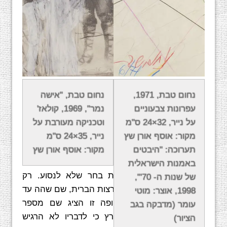
בשנת 1975 הוזמן האמן רוברט ראושנברג על-ידי
נחום טבת, 1971,
נחום טבת, "אישה
מוזיאון ישראל לבקר בארץ. במסגרת הביקור סייר
עפרונות צבעוניים
נמר", 1969, קולאז'
האמן בכמה גלריות, ומבין האמנים אותם ראה
על נייר, 32×24 ס"מ
וטכניקה מעורבת על
התרשם מאד במיוחד מציוריו של טבת, ואף רכש
מקור: אוסף אורן שץ
נייר, 35×24 ס"מ
לעצמו מספר רב של קולאז'ים. ראושנברג אף אירגן
תערוכה: "היבטים
מקור: אוסף אורן שץ
מילגה קטנה עבור טבת בכדי שיגיע לארצות הברית
באמנות הישראלית
בכדי ליצור שם, אך טבת בחר שלא לנסוע. רק
של שנות ה- 70'",
בשנת 1978 נסע טבת לארצות הברית, שם שהה עד
1998, אוצר: מוטי
שנת 1980. במהלך תקופה זו הציג שם מספר
עומר (מדבקה בגב
תערוכות, אולם חזר לארץ כי לדבריו לא הרגיש
הציור)