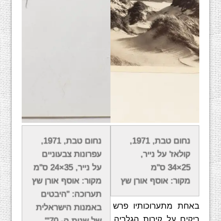
בתהליכים אותם יוצר טבת הוא מתמקד בצימצום
נחום טבת, 1971,
נחום טבת, 1971,
והפשטה של הרעיון עד כמה שניתן, בכדי להגיע אל
קולאז' על נייר,
עפרונות צבעוניים
המהות הפנימית של היצירה. עם זאת, בשל השימוש
25×34 ס"מ
על נייר, 35×24 ס"מ
הרב שהוא עושה בחפצים דמויי חפצים שימושיים,
מקור: אוסף אורן שץ
מקור: אוסף אורן שץ
לא הופכות עבודותיו למופשטות בצורה מלאה.
תערוכה: "היבטים
באחת מתערוכותיו פרש טבת גליונות נייר לבנים
באמנות הישראלית
ריקים על קירות הגלריה, ומבקר אמנות נודע זעם
של שנות ה- 70'",