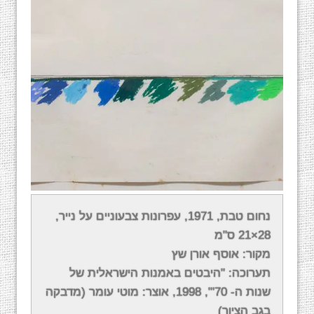
הציור)
אודות עבודותיו
נחום טבת, 1971, עפרונות צבעוניים על נייר,
28×21 ס"מ
בתחילת דרכו (תחילת שנות השבעים) היו עבודותיו
מקור: אוסף אורן שץ
של נחום טבת בעיקר עבודות קולאז' בסגנון ילדותי
תערוכה: "היבטים באמנות הישראלית של
במתכוון, תוך שימוש בסלוטייפ ועפרונות צבעוניים
שנות ה- 70'", 1998, אוצר: מוטי עומר (מדבקה
על גבי דפי נייר קטנים בכדי ליצור "מבניות
בגב הציור)