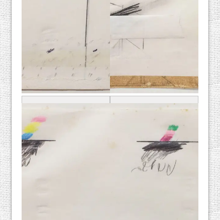
נחום טבת, 1971,
נחום טבת, 1971,
עפרונות צבעוניים
עפרונות צבעוניים
על נייר, 28×21 ס"מ
על נייר, 35×24 ס"מ
מקור: אוסף אורן שץ
מקור: אוסף אורן שץ
תערוכה: "היבטים
באמנות הישראלית
של שנות ה- 70'",
1998, אוצר: מוטי
עומר (מדבקה בגב