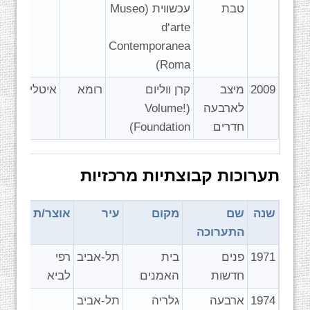
טבת
עכשווית (Museo
d‘arte
Contemporanea
Roma)
2009
מיצב
קרן ווליום
רומא
איטליה
לארבעה
(Volume!
חדרים
Foundation)
תערוכות קבוצתיות מרכזיות
שנה
שם
מקום
עיר
אוצר/ת
התערוכה
1971
פנים
בית
תל-אביב
רפי
חדשות
האמנים
לביא
1974
ארבעה
גלריה
תל-אביב