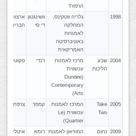
הרפורד
1998
גלריה ווטקינס,
וושינגטון
ארצות
המחלקה
די סי
הברית
לאמנויות
באוניברסיטה
האמריקאית
2004
שבע
מרכז לאמנות
דנדי
סקוטלנד
הליכות
עכשווית
(Dundee
Contemporary
Arts)
2005
Take
‏המרכז לאמנות
קמפר
צרפת
Two
עכשווית (Le
Quartier)
2009
נחום
המוזיאון לאמנות
רומא
איטליה