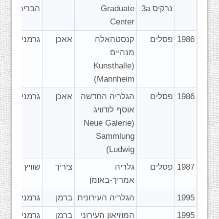
נרקיס 3a
Graduate
הברית
Center
1986
פסלים
קנסטהאלה
אאכן
גרמניה
מנהיים
(Kunsthalle
Mannheim)
1986
פסלים
הגלריה החדשה
אאכן
גרמניה
אוסף לודוויג
(Neue Galerie
Sammlung
Ludwig)
1987
פסלים
גלריה
ציריך
שוויץ
אמריך-באומן
1995
הגלריה העירונית
ברמן
גרמניה
1995
המוזיאון העירוני
ברמן
גרמניה