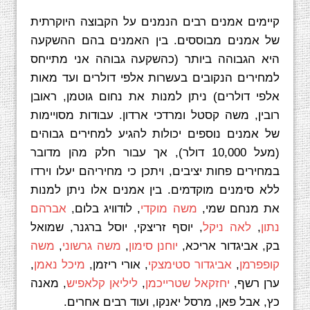
קיימים אמנים רבים הנמנים על הקבוצה היוקרתית
של אמנים מבוססים. בין האמנים בהם ההשקעה
היא הגבוהה ביותר (כהשקעה גבוהה אני מתייחס
למחירים הנקובים בעשרות אלפי דולרים ועד מאות
אלפי דולרים) ניתן למנות את נחום גוטמן, ראובן
רובין, משה קסטל ומרדכי ארדון. עבודות מסויימות
של אמנים נוספים יכולות להגיע למחירים גבוהים
(מעל 10,000 דולר), אך עבור חלק מהן מדובר
במחירים פחות יציבים, ויתכן כי מחיריהם יעלו וירדו
ללא סימנים מוקדמים. בין אמנים אלו ניתן למנות
את מנחם שמי,
משה מוקדי
, לודוויג בלום,
אברהם
נתון
,
לאה ניקל
, יוסף זריצקי, יוסל ברגנר, שמואל
בק, אביגדור אריכא,
יוחנן סימון
,
משה גרשוני
,
משה
קופפרמן
,
אביגדור סטימצקי
, אורי ריזמן,
מיכל נאמן
,
ערן רשף,
יחזקאל שטרייכמן
,
ליליאן קלאפיש
, מאנה
כץ, אבל פאן, מרסל יאנקו, ועוד רבים אחרים.