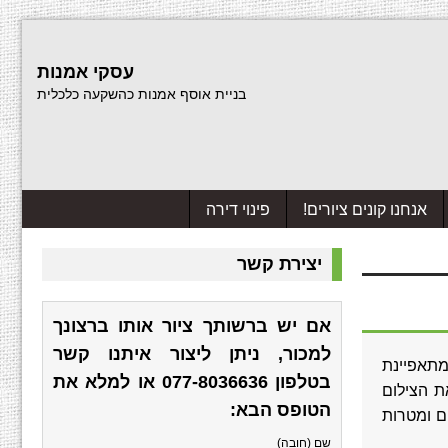
עסקי אמנות
בניית אוסף אמנות כהשקעה כלכלית
אנחנו קונים ציורים!
פינוי דירה
יצירת קשר
אם יש ברשותך ציור אותו ברצונך
למכור, ניתן ליצור איתנו קשר
 השבעים של המאה ה-20. אמנות מודרנית מתאפיינת
בטלפון
077-8036636
או למלא את
ת הצילום
הטופס הבא:
ם ומטרות
שם (חובה)