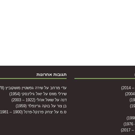
תגובות אחרונות
עדי מרחב
על
שירה גפשטיין מושקוביץ (1978)
שירלי מוזס
על
יואל גילינסקי (1954)
דנה
על
שאול אהלי (1922 – 2003)
בן צור
על
בוקה גרינפלד (1959)
ס.מ
על
יצחק פרנקל-פרנל (1900 – 1981)