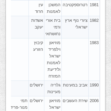
1981
רטרוספקטיבה
המשכן
עין
לאמנות
חרוד
1982
ציורי נוף ארץ
בית אורי
אשדות
ישראלי
ורמי
יעקב
נחושתאי
1983
מוזיאון
קיבוץ
וילפריד
הזורע
ישראל
לאמנות
ולידיעת
המזרח
1990
אביב במעינות
גלריה
ירושלים
מעיינות
2006
שירת העשבים
מוזיאון
ירושלים
תמי
ישראל
מנור-פרידמן