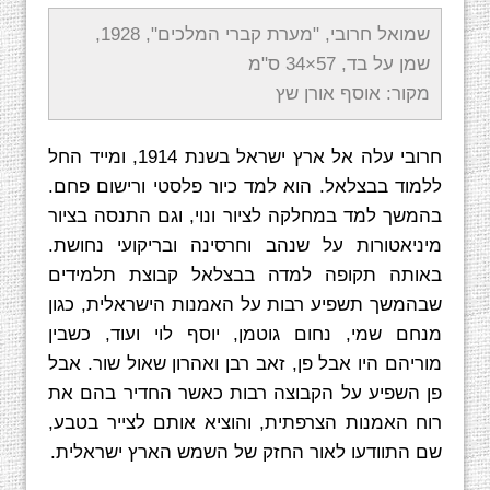
שמואל חרובי, "מערת קברי המלכים", 1928,
שמן על בד, 57×34 ס"מ
מקור: אוסף אורן שץ
חרובי עלה אל ארץ ישראל בשנת 1914, ומייד החל
ללמוד בבצלאל. הוא למד כיור פלסטי ורישום פחם.
בהמשך למד במחלקה לציור ונוי, וגם התנסה בציור
מיניאטורות על שנהב וחרסינה ובריקועי נחושת.
באותה תקופה למדה בבצלאל קבוצת תלמידים
שבהמשך תשפיע רבות על האמנות הישראלית, כגון
מנחם שמי, נחום גוטמן, יוסף לוי ועוד, כשבין
מוריהם היו אבל פן, זאב רבן ואהרון שאול שור. אבל
פן השפיע על הקבוצה רבות כאשר החדיר בהם את
רוח האמנות הצרפתית, והוציא אותם לצייר בטבע,
שם התוודעו לאור החזק של השמש הארץ ישראלית.