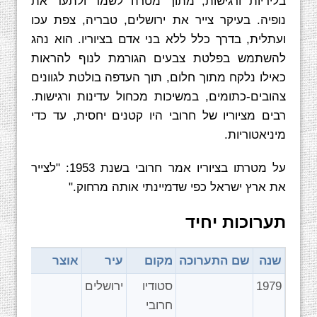
בליריות ורגישות, מתוך מטרה לשמר ולתעד את
נופיה. בעיקר צייר את ירושלים, טבריה, צפת עכו
ועתלית, בדרך כלל ללא בני אדם בציוריו. הוא נהג
להשתמש בפלטת צבעים הגורמת לנוף להראות
כאילו נלקח מתוך חלום, תוך העדפה בולטת לגוונים
צהובים-כתומים, במשיכות מכחול עדינות ורגישות.
רבים מציוריו של חרובי היו קטנים יחסית, עד כדי
מיניאטוריות.
על מטרתו בציוריו אמר חרובי בשנת 1953: "לצייר
את ארץ ישראל כפי שדמיינתי אותה מרחוק."
תערוכות יחיד
שנה
שם התערוכה
מקום
עיר
אוצר
1979
סטודיו
ירושלים
חרובי