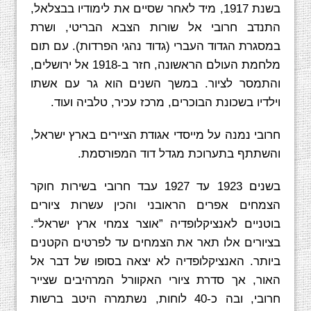
בשנת 1917, מיד לאחר שסיים את לימודיו בבצלאל,
התנדב חרובי אל שורות הצבא הבריטי, ושרת
במסגרת הגדוד העברי (גדוד נהגי הפרדות). עם תום
מלחמת העולם הראשונה, חזר ב-1918 אל ירושלים,
והתמסר לציור. במשך השנים הוא גר עם אשתו
וילדיו בשכונת הבוכרים, מרכז עכיר, טלביה ועוד.
חרובי נמנה על מייסדי אגודת הציירים בארץ ישראל,
והשתתף בתערוכת מגדל דוד המפורסמת.
בשנים 1923 עד 1927 עבד חרובי בשירות חוקר
הצמחים אפרים הראובני והכין עשרות ציורים
בוטניים לאנציקלופדיה ”אוצר צמחי ארץ ישראל“.
בציורים אלו תאר את הצמחים עד לפרטים הקטנים
ביותר. האנציקלופדיה לא יצאה בסופו של דבר אל
האור, אך סדרת ציורי האקוורל המרהיבים שצייר
חרובי, ובה כ-40 לוחות, נשתמרה היטב ברשות