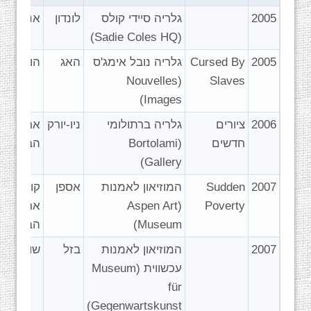
2005
גלריה סיידי קולס
לונדון
אנגליה
(Sadie Coles HQ)
2005
Cursed By
גלריה נובל אימג'ס
האג
הולנד
(Nouvelles
Slaves
Images)
2006
ציורים
גלריה ברתולומי
ניו-יורק
ארצות
חדשים
(Bortolami
הברית
Gallery)
2007
Sudden
המוזיאון לאמנות
אספן
קולורדו,
Poverty
(Aspen Art
ארצות
Museum)
הברית
2007
המוזיאון לאמנות
בזל
שוויץ
עכשווית (Museum
für
Gegenwartskunst)