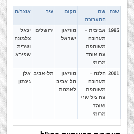
שנה
שם
מקום
עיר
אוצר/ת
התערוכה
1995
אביבית –
מוזיאון
ירושלים
יגאל
תערוכה
ישראל
צלמונה
משותפת
ושרית
עם אוהד
שפירא
מרומי
2001
הלנה –
מוזיאון
תל-אביב
אלן
תערוכה
תל-אביב
גינתון
משותפת
לאמנות
עם גיל שני
ואוהד
מרומי