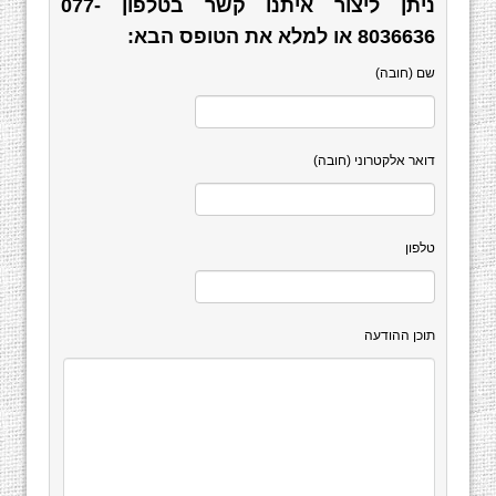
ניתן ליצור איתנו קשר בטלפון
077-
8036636
או למלא את הטופס הבא:
שם (חובה)
דואר אלקטרוני (חובה)
טלפון
תוכן ההודעה