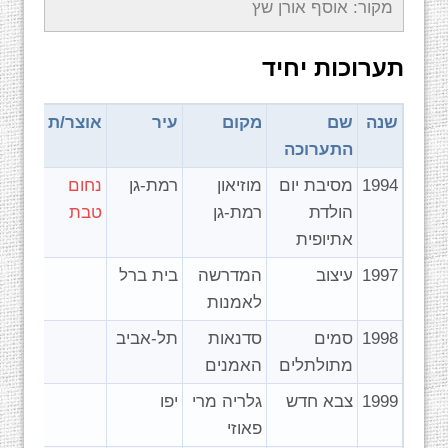
מקור: אוסף אורן שץ
תערוכות יחיד
שנה
שם
מקום
עיר
אוצר/ת
התערוכה
1994
מסיבת יום
מוזיאון
רמת-גן
נחום
הולדת
רמת-גן
טבת
אתיופית
1997
עיצוב
המדרשה
בית ברל
לאמנות
1998
סמים
סדנאות
תל-אביב
מתולתלים
האמנים
1999
צבא חדש
גלריה מרי
יפו
פאוזי