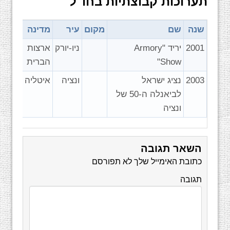
תערוכות קבוצתיות בחו"ל
שנה
שם
מקום
עיר
מדינה
2001
יריד "Armory
ניו-יורק
ארצות
Show"
הברית
2003
נציג ישראל
ונציה
איטליה
לביאנלה ה-50 של
ונציה
השאר תגובה
כתובת האימייל שלך לא תפורסם
תגובה