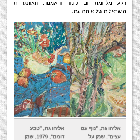
רקע מלחמת יום כיפור והאמנות האוונגרדית
הישראלית של אותה עת.
משנת 1965 לימד במדרשה למורים לאמנות בתל
אליהו גת, "נוף עם
אליהו גת, "טבע
אביב ואחר-כך בהרצליה וברמת השרון. בשנת 1979
עצים", שמן על
דומם", 1979, שמן