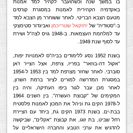
בו במשך שנה וכשהועבר לקהיר למד אמנות
באקדמיה הקהירית לאמנות במסגרת קורסים
מטעם הצבא הבריטי. לאחר ששוחרר מן הצבא למד
ב-"סטודיה" של
יחזקאל שטרייכמן
ואביגדור סטימצקי
עד למלחמת העצמאות. ב-1948 גויס לצה"ל ושירת
עד לסוף שנת 1949.
בשנת 1952 נסע ללימודים בביה"ס לאמנויות יפות,
"אקול דה-בוזאר" בפריז, צרפת, אצל הצייר ז'אן
סוברבי. לאחר שחזר מצרפת למד בין 1953 ל-1954
במסגרת המדרשה למורים לציור ברמת השרון.
לאחר מכן עבר לגור ביפו העתיקה, והיה בין
המקימים של "קבוצת העשרה". בין השנים 1964
ל-1978 הקים גת וניהל את המכון לאמנות פלסטית
בבת-ים. בשנת 1973 הקים גת, ביחד עם הציירת
רחל שביט, בת זוגו, את קבוצת "אקלים", שביקשה
להדגיש את ערכי הטבע והחברה הישראליים על