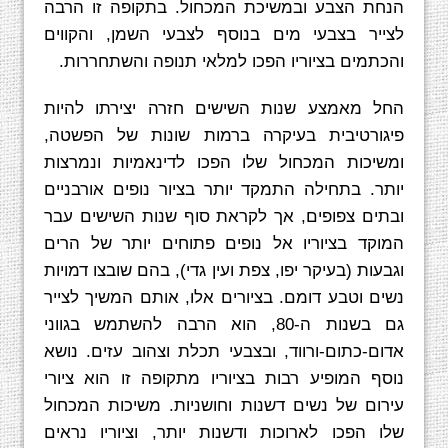
הנחת הצבע ובמשיכת המכחול. בתקופה זו הרבה
לצייר בצבעי מים בנוסף לצבעי השמן, והקווים
והכתמים בציוריו הפכו למלאי תנופה והשתחררות.
החל מאמצע שנות השישים חזרה יצירתו להיות
פיגורטיבית בעיקרה ברמות שונות של הפשטה,
ומשיכות המכחול שלו הפכו לדינאמיות ונמרצות
יותר. בתחילה התמקד יותר בציור נופים אורבניים
ובתים צפופים, אך לקראת סוף שנות השישים עבר
המוקד בציוריו אל נופים פתוחים יותר של הרים
וגבעות (בעיקר יפו, צפת ועין גדי), בהם שובצו דמויות
נשים וטבע דומם. בציורים אלו, אותם המשיך לצייר
גם בשנות ה-80, הוא הרבה להשתמש בגווני
אדום-כתום-ורווד, ובצבעי תכלת וצהוב עזים. נושא
נוסף המופיע רבות בציוריו מתקופה זו הוא ציורי
עירום של נשים דשנות וחושניות. משיכות המכחול
שלו הפכו לארוכות ודשנות יותר, וציוריו נראים