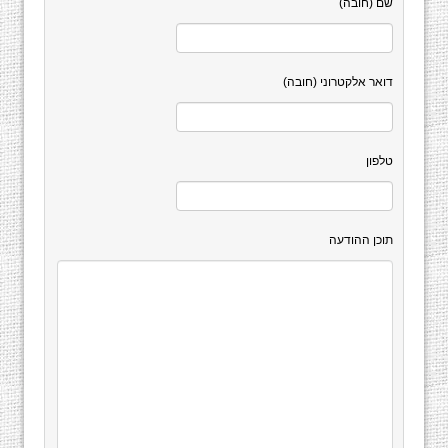
שם (חובה)
דואר אלקטרוני (חובה)
טלפון
תוכן ההודעה