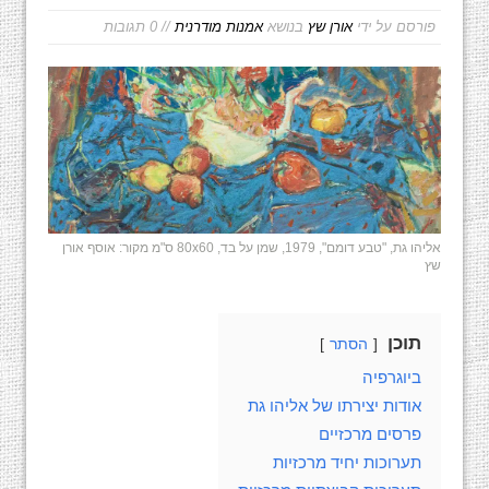
פורסם על ידי
אורן שץ
בנושא
אמנות מודרנית
// 0 תגובות
אליהו גת, "טבע דומם", 1979, שמן על בד, 80x60 ס"מ מקור: אוסף אורן
שץ
תוכן
הסתר
ביוגרפיה
אודות יצירתו של אליהו גת
פרסים מרכזיים
תערוכות יחיד מרכזיות