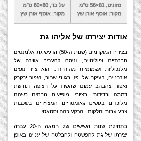
לימד באקדמיה לאמנות ולעיצוב "בצלאל", ירושלים.
מזוניט, 81×56 ס"מ
על בד, 80×60 ס"מ
בשנים 1980-1981 שימש יושב-ראש אגודת הציירים
מקור: אוסף אורן שץ
מקור: אוסף אורן שץ
והפסלים בתל אביב-יפו.
אודות יצירתו של אליהו גת
בציוריו המוקדמים (שנות ה-50) הדגיש גת אלמנטים
חברתיים ופוליטיים, וניסה להעביר אווירה של
מלנכוליות ועגמומיות מהורהרת. הוא צייר נופים
אורבניים, בעיקר של יפו, בגווני שחור, ואפור ירקרק
ואפור צהבהב עמום שהשרו על הצופה תחושת
דממה ובדידות. בציוריו מופיעים הבתים כשהם
מלוכדים בגושים גאומטריים המצויירים בשכבות
צבע עבות וחלקות, והרקע כהה וסטאטי.
בתחילת שנות השישים של המאה ה-20 עברה
יצירתו של גת להפשטה ולהבלטה של עניינו באופן