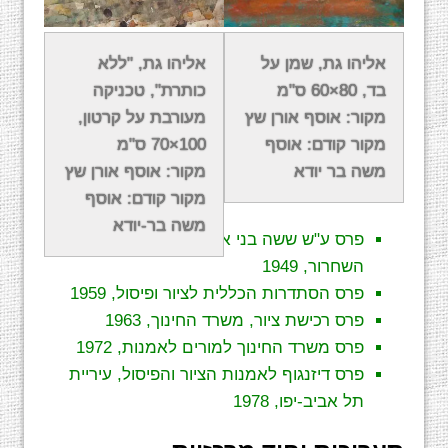
על העיסוק בנוף הארץ אמר גת: "אין כל סיבה
אליהו גת, שמן על
אליהו גת, "ללא
שבעולם שפירות האמנות שלנו יהיו העתקים
בד, 80×60 ס"מ
כותרת", טכניקה
אמריקאים, כחלק מגל האמריקניזציה האפייני
מקור: אוסף אורן שץ
מעורבת על קרטון,
למדינה בתחומי חיים שונים".
מקור קודם: אוסף
100×70 ס"מ
משה בר יודא
מקור: אוסף אורן שץ
פרסים מרכזיים
מקור קודם: אוסף
משה בר-יודא
פרס ע"ש ששה בני אמנים שנפלו במלחמת
השחרור, 1949
פרס הסתדרות הכללית לציור ופיסול, 1959
פרס רכישת ציור, משרד החינוך, 1963
פרס משרד החינוך למורים לאמנות, 1972
פרס דיזנגוף לאמנות הציור והפיסול, עיריית
תל אביב-יפו, 1978