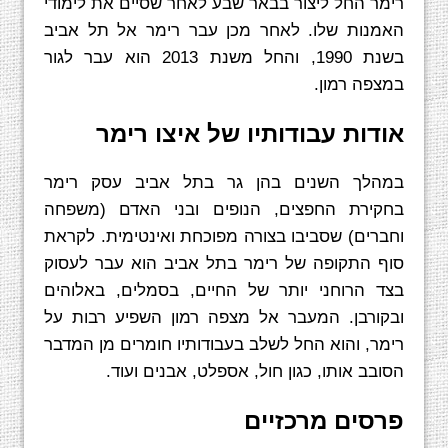
רימר החל ליצור בבאר שבע לאחר שסיים את לימודי
האמנות שלו. לאחר מכן עבר רימר אל תל אביב
בשנת 1990, והחל משנת 2013 הוא עבר לגור
במצפה רמון.
אודות עבודותיו של איצו רימר
במהלך השנים בהן גר בתל אביב עסק רימר
בחקירת החפצים, הנופים ובני האדם (משפחה
וחברים) שסביבו בצורה מפוכחת ואינטימית. לקראת
סוף התקופה של רימר בתל אביב הוא עבר לעסוק
בצד הרוחני יותר של החיים, בסמלים, באלוהים
ובקורבן. המעבר אל מצפה רמון השפיע רבות על
רימר, והוא החל לשלב בעבודותיו חומרים מן המדבר
הסובב אותו, כגון חול, אספלט, אבנים ועוד.
פרסים מרכזיים