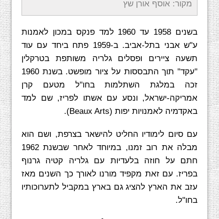
מקור: אוסף אורן שץ
בשנים 1958 עד 1960 למד פנקס במכון לאמנות
ע"ש אבני בתל-אביב. ב-1959 פתח ביחד עם עוד
תשעה ציירים ופסלים גלריה משותפת בטרקלין
"עקד" תוך התבססות על ציור מופשט. בשנת 1960
זכה במלגת השתלמות בחו"ל מטעם קרן
אמריקה-ישראל, ונסע עם אשתו לפריז, שם למד
באקדמיה לאמנויות יפות (Beaux Arts).
עם סיום לימודיו החליט להישאר בצרפת, ושם הוא
מבלה את רוב זמנו, במיוחד לאחר שבשנת 1962
חתם על חוזה בלעדיות עם גלריה קטיה גרנוף
בפריז. עם זאת מקפיד מורנו לאורך כך השנים מאז
עזב את הארץ להציג גם בארץ במקביל לתערוכותיו
בחו"ל.