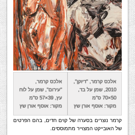
אודות יצירתו של אלכס קרמר
אלכס קרמר, "דיוקן",
אלכס קרמר,
2010, שמן על בד,
"עירום", שמן על לוח
קרמר הוא אמן אקספרסיבי העובד בשכבות עבות
50×70 ס"מ
עץ, 39×57 ס"מ
וחומריות של צבע, אליהן הוא מוסיף שכבות על גבי
מקור: אוסף אורן שץ
מקור: אוסף אורן שץ
שכבות, ובהן הוא חורט בעוצמה רבה. הציורים של
קרמר נוצרים בסערה של קוים חדים, בהם הפרטים
של האובייקט המצוייר מתמוססים.