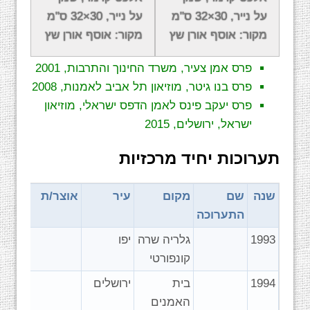
על נייר, 30×32 ס"מ
על נייר, 30×32 ס"מ
פרס הרמן שטרוק, אגודת האמנים של חיפה
מקור: אוסף אורן שץ
מקור: אוסף אורן שץ
והצפון, עירית חיפה, 1991
פרס אמן צעיר, משרד החינוך והתרבות, 2001
פרס בנו גיטר, מוזיאון תל אביב לאמנות, 2008
פרס יעקב פינס לאמן הדפס ישראלי, מוזיאון
ישראל, ירושלים, 2015
תערוכות יחיד מרכזיות
שנה
שם
מקום
עיר
אוצר/ת
התערוכה
1993
גלריה שרה
יפו
קונפורטי
1994
בית
ירושלים
האמנים