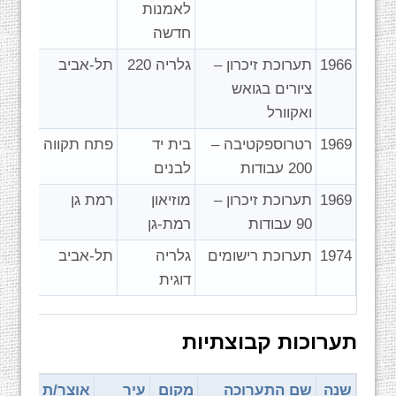
לאמנות
חדשה
1966
תערוכת זיכרון –
גלריה 220
תל-אביב
ציורים בגואש
ואקוורל
1969
רטרוספקטיבה –
בית יד
פתח תקווה
200 עבודות
לבנים
1969
תערוכת זיכרון –
מוזיאון
רמת גן
90 עבודות
רמת-גן
1974
תערוכת רישומים
גלריה
תל-אביב
דוגית
תערוכות קבוצתיות
שנה
שם התערוכה
מקום
עיר
אוצר/ת