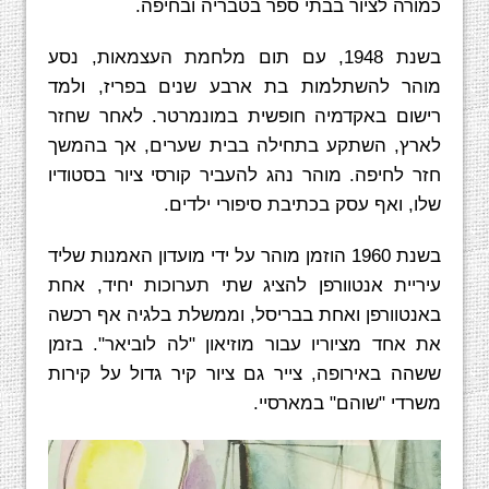
כמורה לציור בבתי ספר בטבריה ובחיפה.
בשנת 1948, עם תום מלחמת העצמאות, נסע
מוהר להשתלמות בת ארבע שנים בפריז, ולמד
רישום באקדמיה חופשית במונמרטר. לאחר שחזר
לארץ, השתקע בתחילה בבית שערים, אך בהמשך
חזר לחיפה. מוהר נהג להעביר קורסי ציור בסטודיו
שלו, ואף עסק בכתיבת סיפורי ילדים.
בשנת 1960 הוזמן מוהר על ידי מועדון האמנות שליד
עיריית אנטוורפן להציג שתי תערוכות יחיד, אחת
באנטוורפן ואחת בבריסל, וממשלת בלגיה אף רכשה
את אחד מציוריו עבור מוזיאון "לה לוביאר". בזמן
ששהה באירופה, צייר גם ציור קיר גדול על קירות
משרדי "שוהם" במארסיי.