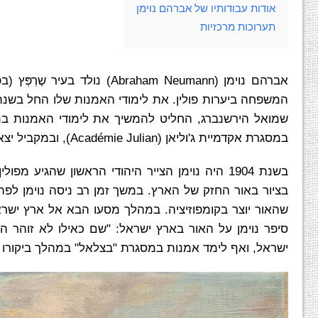
אודות עבודותיו של אברהם נוימן
תערוכות מרכזיות
במסגרת אקדמיית ג'וליאן (Académie Julian), ובמקביל יצא למספר מסעות אל אנגליה, הולנד, בלגיה, גרמניה וארצות הברית.
בשנת 1904 היה נוימן הצייר היהודי הראשון שהגיע
בציור באור החזק של הארץ. במשך זמן רב ניסה נוימן ל
שהאור יוצר בקומפוזיציה. במהלך מסעו הבא אל ארץ ישראל
סיפר נוימן על האור בארץ ישראל: "שם כאילו לא זוהר
ישראל, ואף לימד אמנות במסגרת "בצלאל" במהלך ביקורו בין השנים 5