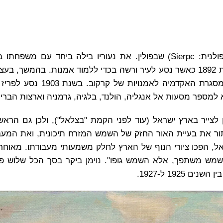
אברהם נוימן (Abraham Neumann) נולד בעיר שֶרְפְּץ (בפולנית: Sierpc) שבפולין. את נעוריו בילה ביח
המשפחה ביערות פולין. את לימודי האמנות שלו החל בשנת 1892 כאשר נסע לעיר ורשה בכדי ללמוד אמנות. ב
שמואל הירשנברג, החליט להמשיך את לימודי האמנות במסגרת ה
 מפולין לצייר בארץ ישראל (עוד לפני הקמת "בצלאל"), ולכן גם הרא
פתור את בעיית האור החזק של השמש המזרח תיכונית, ואת המע
, הפכו ציורי הנוף של הארץ לחלק משמעותי מעבודתו. מאוחר י
 השמש משתפך, אלא השמש גופו". נוימן ביקר בסך הכל שלוש 
192 ל-1927.