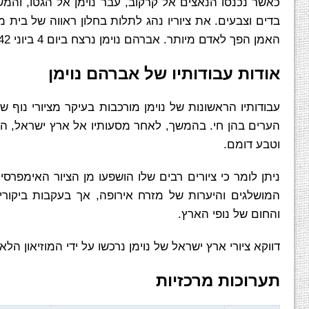
כאשר נכנסו הנאצים אל קרקוב, עבר נוימן אל הגטו, והמשיך
בדים וצבעים. את ציוריו נהג לתלות בחלון ראווה של בית
האמן הפך לאדם מיותר. אברהם נוימן נרצח ביום 4 ביוני 1942 על-ידי הנאצים ביחד עם עוד 200 אנשים בעת משלוח שיצא מגטו קרקוב.
אודות עבודותיו של אברהם נוימן
עבודותיו הראשונות של נוימן מורכבות בעיקר מציורי נוף ש
הערים בהן חי. בהמשך, לאחר מסעותיו אל ארץ ישראל, הצטרפו
וטבע דומם.
ניתן לומר כי ציורים רבים שלו הושפעו מן הציור האימפר
המושלגים והיערות של מזרח אירופה, אך בעקבות ביקורי
והחום של נופי הארץ.
דווקא ציורי ארץ ישראל של נוימן נרכשו על ידי המוזיאון ה
תערוכות מרכזיות