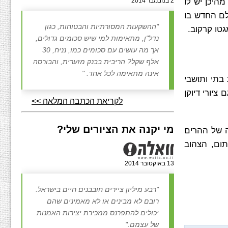
מהיכן יש לו
2 בנובמבר 2014
לם החדש בו
"ההשקעות המסורתיות והבטוחות, כגון
נדל"ן, מתאימות למי שיש סכומים גדולים,
אך מה עושים עם סכומים כמו, נניח, 30
אלף שקל? הריבית בבנק מזערית, והבורסה
אינה מתאימה לכל אחד. "
 בתי ותושבי
ציורי דיוקן
לקריאת הכתבה המלאה >>
מי יקנה את הציורים שלי?
ה של ההרים
תום, הצהוב
13 באוקטובר 2014
"רבע מיליון ציירים חובבנים חיים בישראל.
רובם לא מבינים או לא מאמינים שהם
יכולים להתפרנס ממכירת יצירות האמנות
של עצמם."